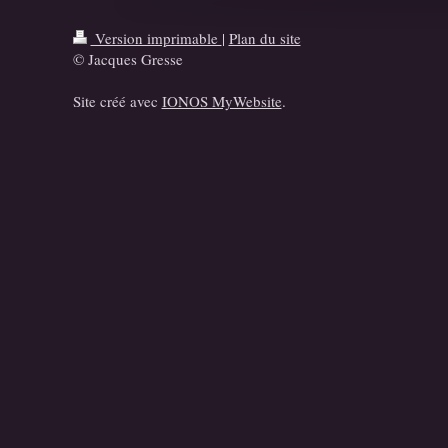
Version imprimable
|
Plan du site
© Jacques Gresse
Site créé avec
IONOS MyWebsite
.