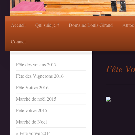
Accueil
Qui suis-je ?
Domaine Louis Giraud
Autos
Contact
Fête des voisins 2017
Fête Vo
Fête des Vignerons 2016
Fête Votive 2016
Marché de noël 2015
Fête votive 2015
Marché de Noël
Fête votive 2014