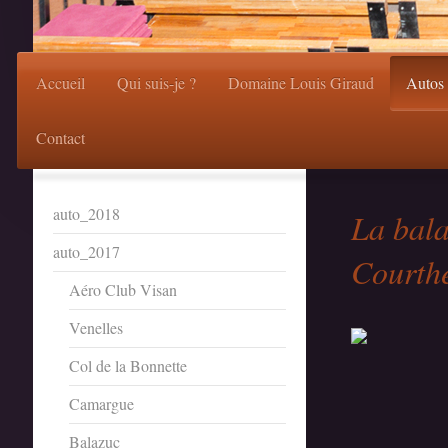
Accueil
Qui suis-je ?
Domaine Louis Giraud
Autos
Contact
auto_2018
La bala
auto_2017
Courth
Aéro Club Visan
Venelles
Col de la Bonnette
Camargue
Balazuc