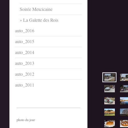
Soirée Mexcicaine
La Galette des Rois
auto_2016
auto_2015
auto_2014
auto_2013
auto_2012
auto_2011
photo du jour