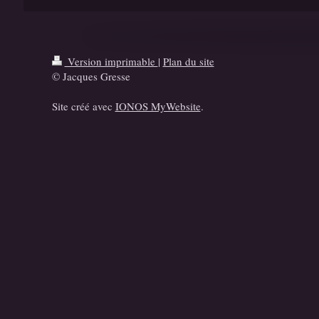
Version imprimable
|
Plan du site
© Jacques Gresse
Site créé avec
IONOS MyWebsite
.