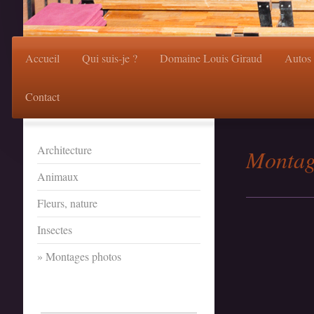
Accueil
Qui suis-je ?
Domaine Louis Giraud
Autos
Contact
Architecture
Montag
Animaux
Fleurs, nature
Insectes
Montages photos