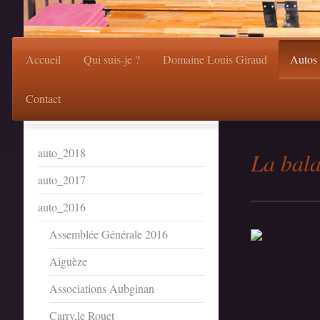
Accueil
Qui suis-je ?
Domaine Louis Giraud
Autos
Contact
auto_2018
La bala
auto_2017
auto_2016
Assemblée Générale 2016
Aiguèze
Associations Aubginan
Carry,le Rouet