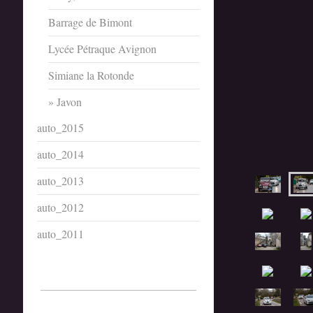
Barrage de Bimont
Lycée Pétraque Avignon
Simiane la Rotonde
Javon
auto_2015
auto_2014
auto_2013
auto_2012
auto_2011