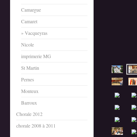
Camargue
Camaret
Vacqueyras
Nicole
imprimerie MG
St Martin
Pernes
Monteux
Barroux
Chorale 2012
chorale 2008 à 2011