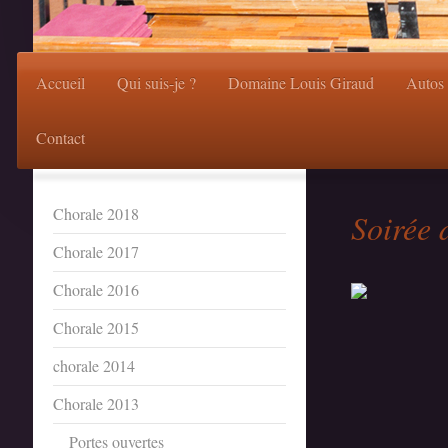
Accueil
Qui suis-je ?
Domaine Louis Giraud
Autos
Contact
Chorale 2018
Soirée
Chorale 2017
Chorale 2016
Chorale 2015
chorale 2014
Chorale 2013
Portes ouvertes