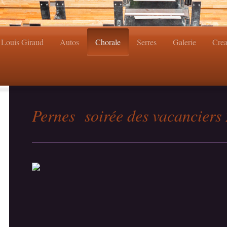
Louis Giraud
Autos
Chorale
Serres
Galerie
Cre
Pernes soirée des vacanciers