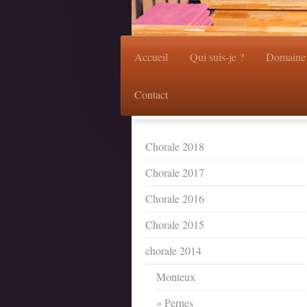
Accueil
Qui suis-je ?
Domaine 
Contact
Chorale 2018
Chorale 2017
Chorale 2016
Chorale 2015
chorale 2014
Monteux
Pernes