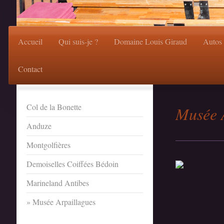
Accueil
Qui suis-je ?
Domaine Louis Giraud
Autos
Contact
Col de la Bonette
Musée 
Anduze
Montgolfières
Demoiselles Coiffées Bédoin
Marineland Antibes
Musée Arpaillagues