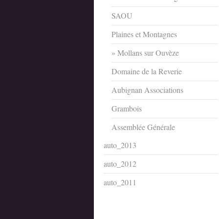
SAOU
Plaines et Montagnes
Mollans sur Ouvèze
Domaine de la Reverie
Aubignan Associations
Grambois
Assemblée Générale
auto_2013
auto_2012
auto_2011