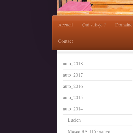
Accueil
Qui suis-je ?
Domaine 
Contact
auto_2018
auto_2017
auto_2016
auto_2015
auto_2014
Lucien
Musée BA 115 orange