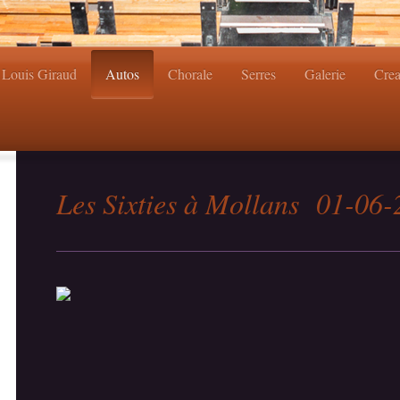
Louis Giraud
Autos
Chorale
Serres
Galerie
Cre
Les Sixties à Mollans 01-06