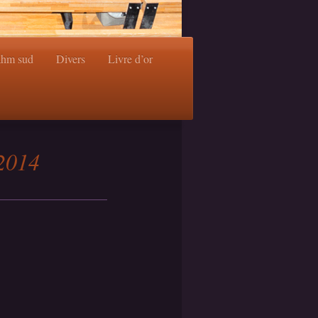
ahm sud
Divers
Livre d’or
-2014